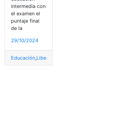
intermedia con
el examen el
puntaje final
de la
29/10/2024
Educación
,
Liberadas
,
prueba
,
Resueltos
,
Ser Bachiller