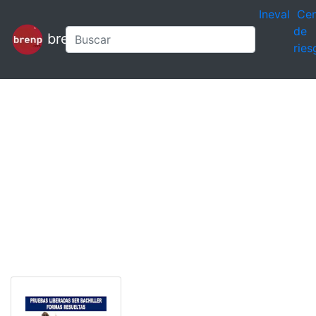
Ineval
Cen
de
brenp
ries