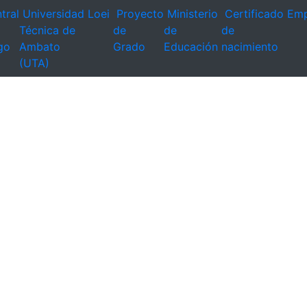
tral
Universidad
Loei
Proyecto
Ministerio
Certificado
Emp
Técnica de
de
de
de
go
Ambato
Grado
Educación
nacimiento
(UTA)