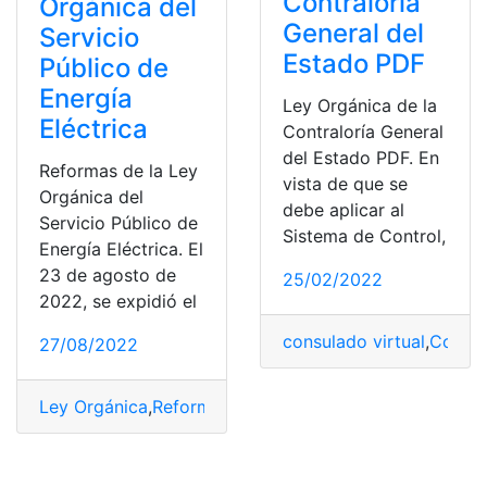
Contraloría
Orgánica del
General del
Servicio
Estado PDF
Público de
Energía
Ley Orgánica de la
Eléctrica
Contraloría General
del Estado PDF. En
Reformas de la Ley
vista de que se
Orgánica del
debe aplicar al
Servicio Público de
Sistema de Control,
Energía Eléctrica. El
23 de agosto de
25/02/2022
2022, se expidió el
consulado virtual
,
Contra
27/08/2022
Ley Orgánica
,
Reformas
,
Reglamento
,
servicio público