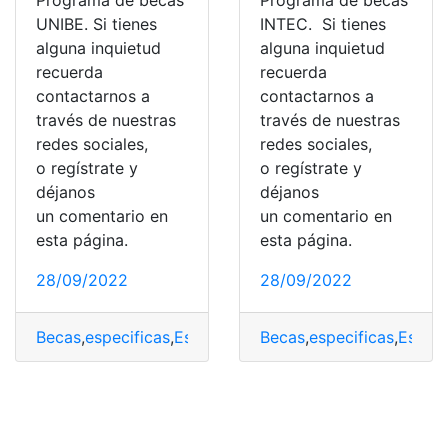
Programa de becas
Programa de becas
UNIBE. Si tienes
INTEC. Si tienes
alguna inquietud
alguna inquietud
recuerda
recuerda
contactarnos a
contactarnos a
través de nuestras
través de nuestras
redes sociales,
redes sociales,
o regístrate y
o regístrate y
déjanos
déjanos
un comentario en
un comentario en
esta página.
esta página.
28/09/2022
28/09/2022
Becas
,
especificas
,
Estudiar
,
Instituto
Becas
,
,
INTEC
especificas
,
Personas
,
Estudi
,
p