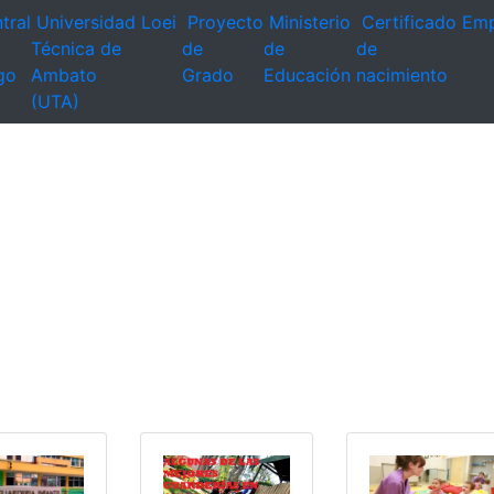
tral
Universidad
Loei
Proyecto
Ministerio
Certificado
Emp
Técnica de
de
de
de
go
Ambato
Grado
Educación
nacimiento
(UTA)