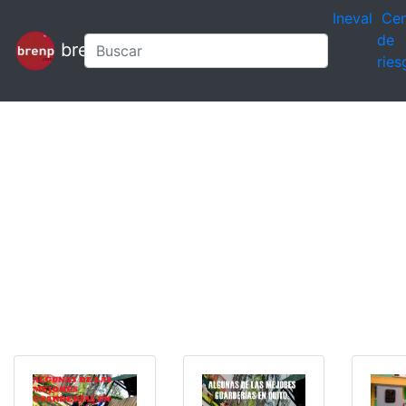
Ineval
Cen
de
brenp
ries