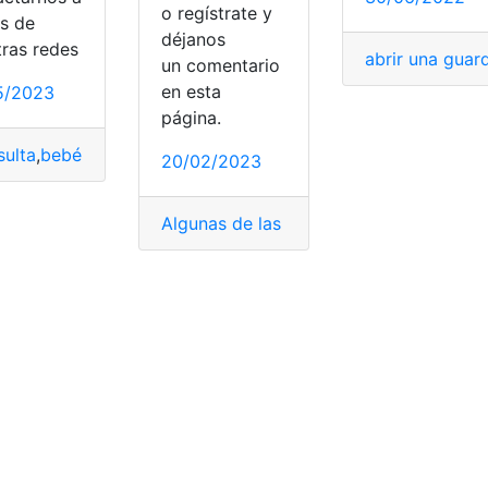
o regístrate y
és de
déjanos
tras redes
abrir una guar
un comentario
en esta
5/2023
página.
ulta
,
bebé
,
Guardería
,
Guarderías
,
IMSS
,
inscribir
,
Pasos y requ
20/02/2023
os
,
Quito
,
Sectores
as
,
Institución de educación superior
Algunas de las mejores guarderías
,
Instituciones de Educa
,
Cons