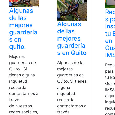
Algunas
Req
de las
s p
Algunas
mejores
Ins
de las
guardería
tu 
mejores
s en
en
guardería
quito.
Gua
s en Quito
IM
Mejores
Algunas de las
guarderías de
Requ
mejores
Quito. Si
para 
guarderías en
tienes alguna
tu B
Quito. Si tienes
inquietud
Guar
alguna
recuerda
IMSS.
inquietud
contactarnos a
algu
recuerda
través
inqu
contactarnos a
de nuestras
recu
través
redes sociales,
cont