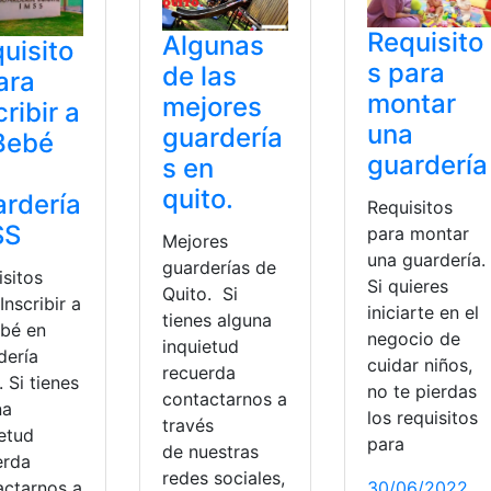
Requisito
Algunas
uisito
s para
de las
ara
montar
mejores
cribir a
una
guardería
Bebé
guardería
s en
quito.
rdería
Requisitos
SS
para montar
Mejores
una guardería.
guarderías de
isitos
Si quieres
Quito. Si
Inscribir a
iniciarte en el
tienes alguna
ebé en
negocio de
inquietud
dería
cuidar niños,
recuerda
 Si tienes
no te pierdas
contactarnos a
na
los requisitos
través
ietud
para
de nuestras
erda
redes sociales,
30/06/2022
actarnos a