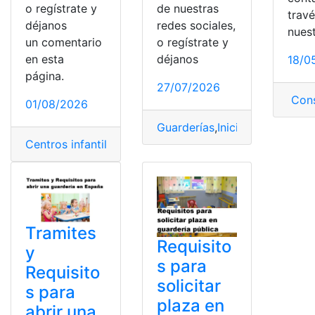
de nuestras
o regístrate y
trav
redes sociales,
déjanos
nues
o regístrate y
un comentario
déjanos
en esta
18/0
página.
27/07/2026
Cons
01/08/2026
Guarderías
,
Inicial
,
Mejores
,
niñ
Centros infantiles
,
Cuidar
,
Ecuador
,
Educación
,
Guarderí
Tramites
Requisito
y
s para
Requisito
solicitar
s para
plaza en
abrir una