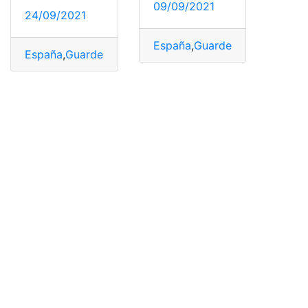
09/09/2021
24/09/2021
España
,
Guarderías
,
niños
,
Requ
España
,
Guardería
,
Guardería pública
,
Guarderías
,
niñez
,