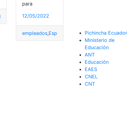
para
12/05/2022
dería
,
Guardería
,
Guardería pública
,
Guarderías
,
niños
Pichincha Ecuador
empleados
,
España
,
Formación
,
Guarderías
,
Profesi
Ministerio de
isitos
,
Requisitos
Educación
ANT
Educación
ción Superior
ultas
,
Ecuador
,
Instituciones educativas
,
Guarderías
,
Mejores guarderías en quito.
,
Instituciones educati
EAES
CNEL
CNT