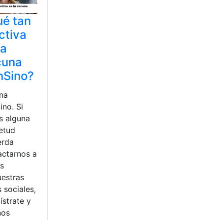
é tan
ctiva
la
cuna
nSino?
na
ino. Si
s alguna
ietud
erda
actarnos a
és
uestras
 sociales,
ístrate y
nos