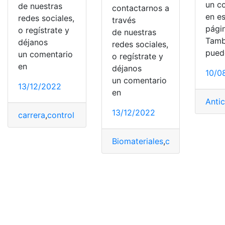
un c
de nuestras
contactarnos a
en e
redes sociales,
través
pági
o regístrate y
de nuestras
Tamb
déjanos
redes sociales,
pued
un comentario
o regístrate y
en
déjanos
10/0
un comentario
13/12/2022
en
Anti
13/12/2022
carrera
,
control de calidad
,
Estudiar
,
Farmacéutica
,
Ingen
Biomateriales
,
carrera
,
compre