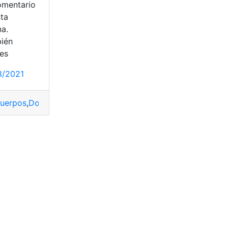
omentario
sta
na.
ién
es
8/2021
cuerpos
,
Dosis
,
Efectividad
,
Farmacéutica
,
Registro de vacuna
iería Química
,
Productos
nder
,
control de calidad
,
Dispositivos
,
Estudiar
,
Estudios
,
Farm