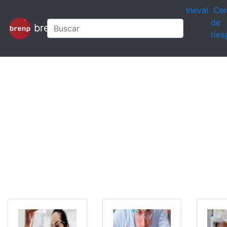
Ineval
Cen
de
brenp
ries