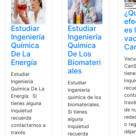
¿Qu
efe
Estudiar
Estudiar
es 
Ingeniería
Ingeniería
va
Química
Química
Ca
De La
De Los
Vacu
Energía
Biomateri
CanS
ales
tiene
Estudiar
inqu
Ingeniería
Estudiar
recu
Química De La
ingeniería
cont
Energía. Si
química de los
trav
tienes alguna
biomateriales.
de n
inquietud
Si tienes
redes
recuerda
alguna
o reg
contactarnos a
inquietud
déja
través
recuerda