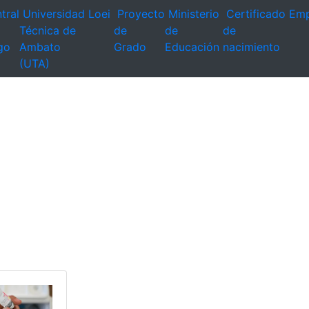
tral
Universidad
Loei
Proyecto
Ministerio
Certificado
Emp
Técnica de
de
de
de
go
Ambato
Grado
Educación
nacimiento
(UTA)