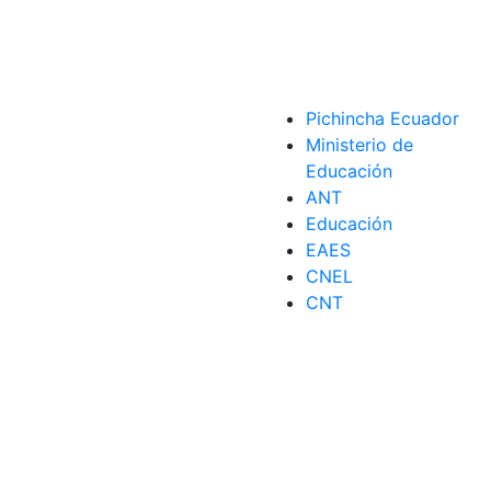
Pichincha Ecuador
Ministerio de
Educación
ANT
ción
,
Segunda Dosis
,
Vacuna
,
Vacunación
Educación
EAES
CNEL
CNT
acéutica
,
ingeniería
,
principalmente
,
Productos
,
Propiedades
,