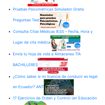
Pruebas Psicométricas Simulador Gratis
Preguntas Test
Consulta Citas Médicas IESS – Fecha, Hora y
Lugar de cita médica
Envía tu hoja de vida a Almacenes TÍA
BACHILLERES
¿Cómo saber si mi licencia de conducir es legal
en Ecuador? ANT
17 Ejercicios de Orden y Control (en Educación