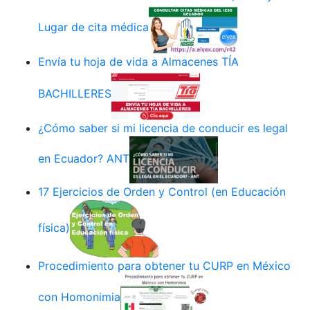
Lugar de cita médica
Envía tu hoja de vida a Almacenes TÍA
BACHILLERES
¿Cómo saber si mi licencia de conducir es legal
en Ecuador? ANT
17 Ejercicios de Orden y Control (en Educación
física)
Procedimiento para obtener tu CURP en México
con Homonimia