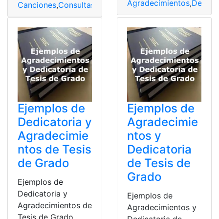
Agradecimientos
,
Dedicat
Canciones
,
Consultas
,
Dedicatorias
,
Música
,
San Valentín
Ejemplos de
Ejemplos de
Dedicatoria y
Agradecimie
Agradecimie
ntos y
ntos de Tesis
Dedicatoria
de Grado
de Tesis de
Grado
Ejemplos de
Dedicatoria y
Ejemplos de
Agradecimientos de
Agradecimientos y
Tesis de Grado.