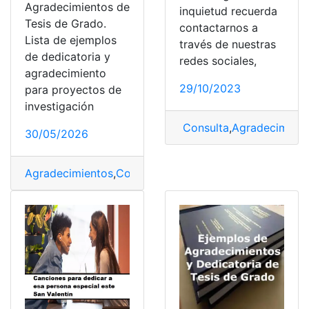
Agradecimientos de
inquietud recuerda
Tesis de Grado.
contactarnos a
Lista de ejemplos
través de nuestras
de dedicatoria y
redes sociales,
agradecimiento
29/10/2023
para proyectos de
investigación
Consulta
,
Agradecimient
30/05/2026
Agradecimientos
,
Consultas
,
Dedicatorias
,
Ejemplos
,
Eje