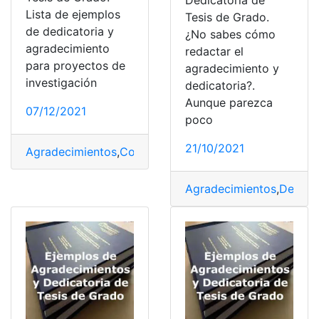
Dedicatoria de
Lista de ejemplos
Tesis de Grado.
de dedicatoria y
¿No sabes cómo
agradecimiento
redactar el
para proyectos de
agradecimiento y
investigación
dedicatoria?.
Aunque parezca
07/12/2021
poco
21/10/2021
Agradecimientos
,
Consultas
,
Dedicatorias
,
Ejemplos
,
Eje
Agradecimientos
,
Dedicat