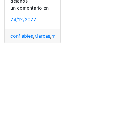
déjanos
un comentario en
24/12/2022
confiables
,
Marcas
,
menos
,
Modelos
,
recientes
,
Sistemas
,