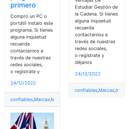
Ventajas De
primero
Estudiar Gestión de
la Cadena. Si tienes
Compro un PC o
alguna inquietud
portátil instalo este
recuerda
programa. Si tienes
contactarnos a
alguna inquietud
través de nuestras
recuerda
redes sociales,
contactarnos a
o regístrate y
través de nuestras
déjanos
redes sociales,
o regístrate y
24/12/2022
24/12/2022
confiables
,
Marcas
,
meno
confiables
,
Marcas
,
Modelos
,
recientes
,
Sistemas
,
Tecnol