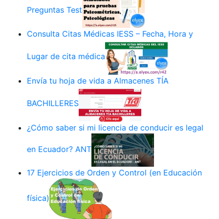
Preguntas Test
Consulta Citas Médicas IESS – Fecha, Hora y
Lugar de cita médica
Envía tu hoja de vida a Almacenes TÍA
BACHILLERES
¿Cómo saber si mi licencia de conducir es legal
en Ecuador? ANT
17 Ejercicios de Orden y Control (en Educación
física)