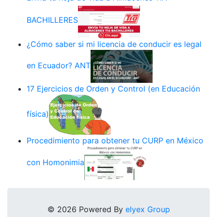
BACHILLERES
¿Cómo saber si mi licencia de conducir es legal
en Ecuador? ANT
17 Ejercicios de Orden y Control (en Educación
física)
Procedimiento para obtener tu CURP en México
con Homonimia
© 2026 Powered By
elyex Group