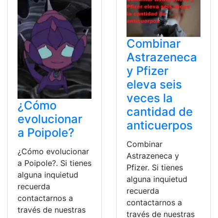
Combinar
Astrazeneca
y Pfizer
eleva seis
veces la
¿Cómo
cantidad de
evolucionar
anticuerpos
a Poipole?
Combinar
¿Cómo evolucionar
Astrazeneca y
a Poipole?. Si tienes
Pfizer. Si tienes
alguna inquietud
alguna inquietud
recuerda
recuerda
contactarnos a
contactarnos a
través de nuestras
través de nuestras