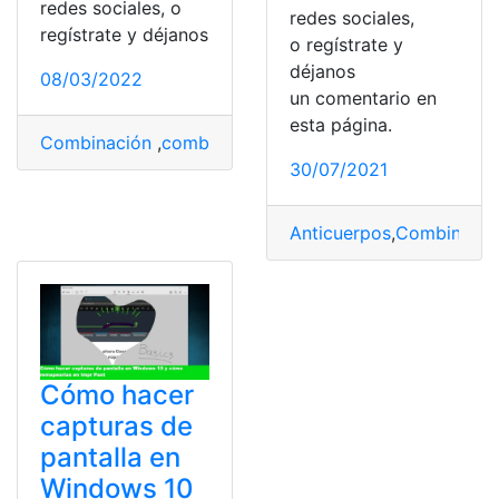
redes sociales, o
redes sociales,
regístrate y déjanos
o regístrate y
déjanos
08/03/2022
un comentario en
esta página.
Combinación
,
combinar
,
métodos
,
Tecnología
,
Videojue
30/07/2021
Anticuerpos
,
Combinaci
Cómo hacer
capturas de
pantalla en
Windows 10