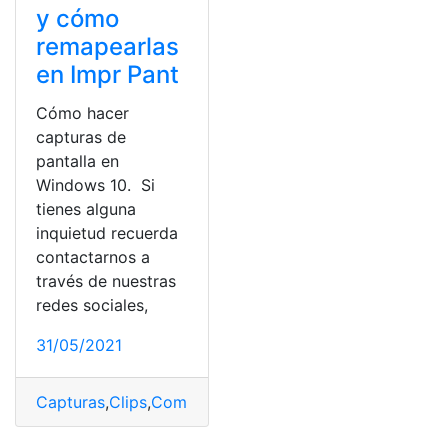
y cómo
remapearlas
en Impr Pant
Cómo hacer
capturas de
pantalla en
Windows 10. Si
tienes alguna
inquietud recuerda
contactarnos a
través de nuestras
redes sociales,
31/05/2021
Capturas
,
Clips
,
Combinación
,
Herramientas
,
Pantalla
,
Te