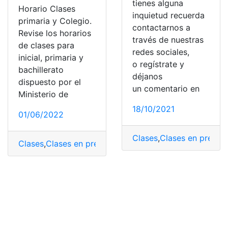
tienes alguna
Horario Clases
inquietud recuerda
primaria y Colegio.
contactarnos a
Revise los horarios
través de nuestras
de clases para
redes sociales,
inicial, primaria y
o regístrate y
bachillerato
déjanos
dispuesto por el
un comentario en
Ministerio de
18/10/2021
01/06/2022
Clases
,
Clases en prepara
Clases
,
Clases en preparatoria
,
Clases Hibridas
,
Clases 