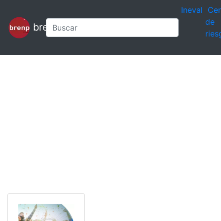
Ineval
Cen
de
brenp
ries