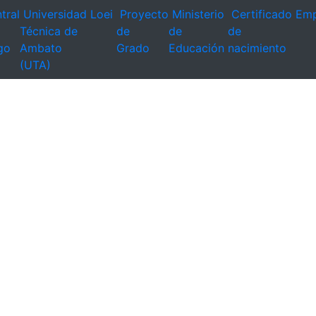
tral
Universidad
Loei
Proyecto
Ministerio
Certificado
Emp
Técnica de
de
de
de
go
Ambato
Grado
Educación
nacimiento
(UTA)