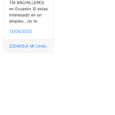
TÍA BACHILLERES
en Ecuador Si estas
interesado en un
empleo , no te
13/04/2022
220429
,
A Mi Lindo Ecuador
,
adopción ecuador
,
Armada