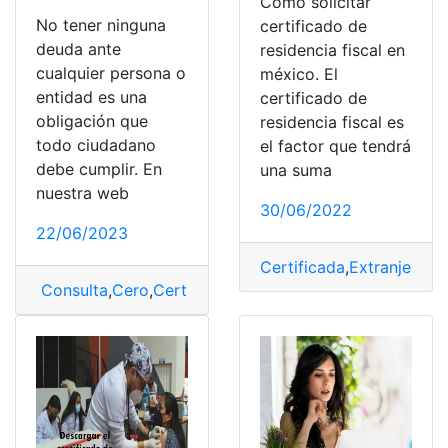
Como solicitar
No tener ninguna
certificado de
deuda ante
residencia fiscal en
cualquier persona o
méxico. El
entidad es una
certificado de
obligación que
residencia fiscal es
todo ciudadano
el factor que tendrá
debe cumplir. En
una suma
nuestra web
30/06/2022
22/06/2023
Certificada
,
Extranjero
,
Fi
Consulta
,
Cero
,
Certificada
,
deuda
,
Préstamo
,
Préstamo 