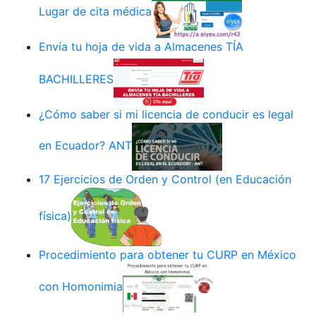
Lugar de cita médica
Envía tu hoja de vida a Almacenes TÍA
BACHILLERES
¿Cómo saber si mi licencia de conducir es legal
en Ecuador? ANT
17 Ejercicios de Orden y Control (en Educación
física)
Procedimiento para obtener tu CURP en México
con Homonimia