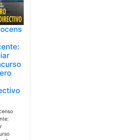
tocens
ente:
ciar
ncurso
ero
ectivo
censo
nte:
r
urso