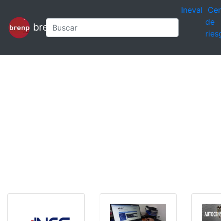
Ineval
Cen
de
brenp
ries