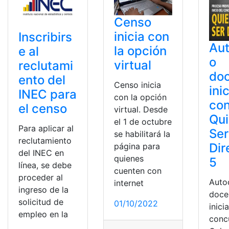
Censo
inicia con
Inscribirs
Au
la opción
e al
o
virtual
reclutami
doc
ento del
Censo inicia
ini
INEC para
con la opción
co
el censo
virtual. Desde
Qui
el 1 de octubre
Para aplicar al
Ser
se habilitará la
reclutamiento
Dir
página para
del INEC en
quienes
5
línea, se debe
cuenten con
proceder al
Auto
internet
ingreso de la
doce
solicitud de
01/10/2022
inicia
empleo en la
conc