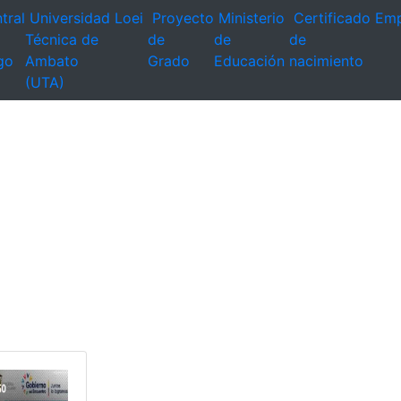
tral
Universidad
Loei
Proyecto
Ministerio
Certificado
Emp
Técnica de
de
de
de
go
Ambato
Grado
Educación
nacimiento
(UTA)