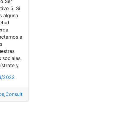
ro Ser
web
,
virtuales
tivo 5. Si
s alguna
 y censos
ietud
erda
actarnos a
és
uestras
 sociales,
ístrate y
4/2022
os
,
Consulta
,
Consulta online
,
Docentes
,
Quiero ser directivo