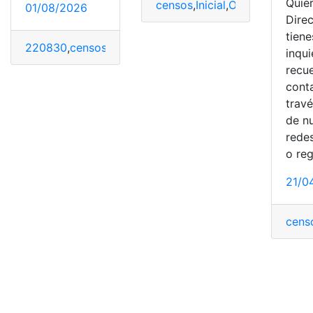
Quie
censos
,
Inicial
,
Opción
,
Página 
01/08/2026
Direc
tiene
220830
,
censos
,
INEC
,
Instituto nacional de estadística
inqu
recu
cont
trav
de n
redes
o reg
21/0
cens