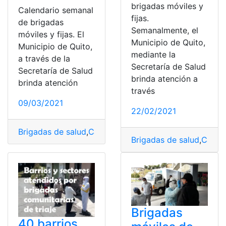
brigadas móviles y
Calendario semanal
fijas.
de brigadas
Semanalmente, el
móviles y fijas. El
Municipio de Quito,
Municipio de Quito,
mediante la
a través de la
Secretaría de Salud
Secretaría de Salud
brinda atención a
brinda atención
través
09/03/2021
22/02/2021
Brigadas de salud
,
Calendario
,
Consultas
,
Ecuador
,
Herr
Brigadas de salud
,
Calen
Brigadas
40 barrios