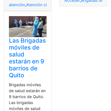
Acceder
,
Brigadas de sal
atención
,
Atención ciudadana
,
Brigadas de salud
,
Consul
Las Brigadas
móviles de
salud
estarán en 9
barrios de
Quito
Brigadas móviles
de salud estarán en
9 barrios de Quito.
Las brigadas
móviles de salud