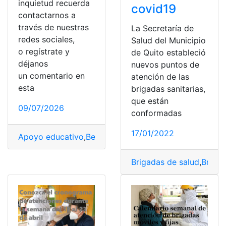
inquietud recuerda
covid19
contactarnos a
través de nuestras
La Secretaría de
redes sociales,
Salud del Municipio
o regístrate y
de Quito estableció
déjanos
nuevos puntos de
un comentario en
atención de las
esta
brigadas sanitarias,
que están
09/07/2026
conformadas
17/01/2022
Apoyo educativo
,
Beneficios Para La Salud
,
Brigadas d
Brigadas de salud
,
Brigad