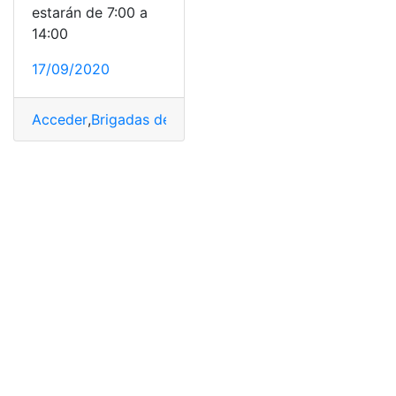
estarán de 7:00 a
14:00
17/09/2020
Acceder
,
Brigadas de salud
,
Consultas
,
Ecuador
,
Herrami