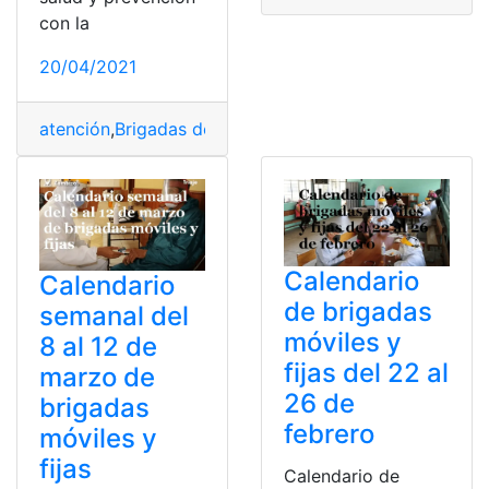
con la
20/04/2021
atención
,
Brigadas de salud
,
Consultas
,
cronograma
,
Ecu
Calendario
Calendario
de brigadas
semanal del
móviles y
8 al 12 de
fijas del 22 al
marzo de
26 de
brigadas
febrero
móviles y
fijas
Calendario de