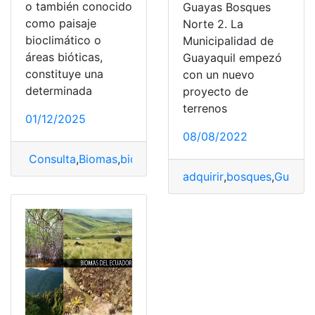
o también conocido
Guayas Bosques
como paisaje
Norte 2. La
bioclimático o
Municipalidad de
áreas bióticas,
Guayaquil empezó
constituye una
con un nuevo
determinada
proyecto de
terrenos
01/12/2025
08/08/2022
Consulta
,
Biomas
,
biomas del Ecuador
,
bosques
adquirir
,
bosques
,
Guayaq