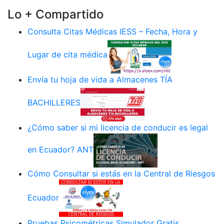
Lo + Compartido
Consulta Citas Médicas IESS – Fecha, Hora y
Lugar de cita médica
Envía tu hoja de vida a Almacenes TÍA
BACHILLERES
¿Cómo saber si mi licencia de conducir es legal
en Ecuador? ANT
Cómo Consultar si estás en la Central de Riesgos
Ecuador
Pruebas Psicométricas Simulador Gratis