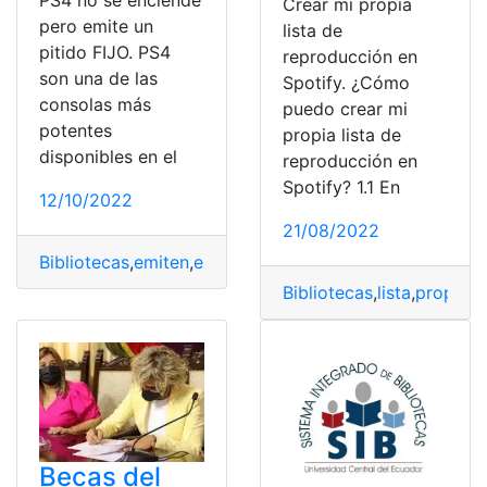
PS4 no se enciende
Crear mi propia
pero emite un
lista de
pitido FIJO. PS4
reproducción en
son una de las
Spotify. ¿Cómo
consolas más
puedo crear mi
potentes
propia lista de
disponibles en el
reproducción en
Spotify? 1.1 En
12/10/2022
21/08/2022
Bibliotecas
,
emiten
,
enciende
,
pitido
,
PS4
Bibliotecas
,
lista
,
propia
,
R
Becas del