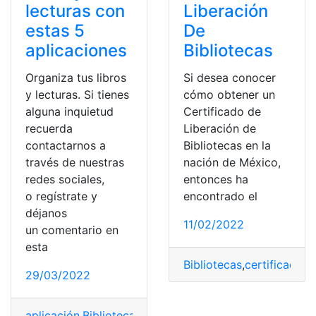
lecturas con
Liberación
estas 5
De
aplicaciones
Bibliotecas
Organiza tus libros
Si desea conocer
y lecturas. Si tienes
cómo obtener un
alguna inquietud
Certificado de
recuerda
Liberación de
contactarnos a
Bibliotecas en la
través de nuestras
nación de México,
redes sociales,
entonces ha
o regístrate y
encontrado el
déjanos
11/02/2022
un comentario en
esta
Bibliotecas
,
certificado
,
I
29/03/2022
aplicación
,
Bibliotecas
,
Gratuita
,
Lectura
,
Libros