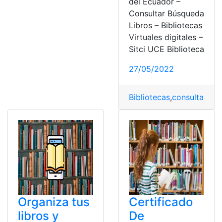
del Ecuador –
Consultar Búsqueda
Libros – Bibliotecas
Virtuales digitales –
Sitci UCE Biblioteca
27/05/2022
Bibliotecas
,
consultar
,
Her
Organiza tus
Certificado
libros y
De