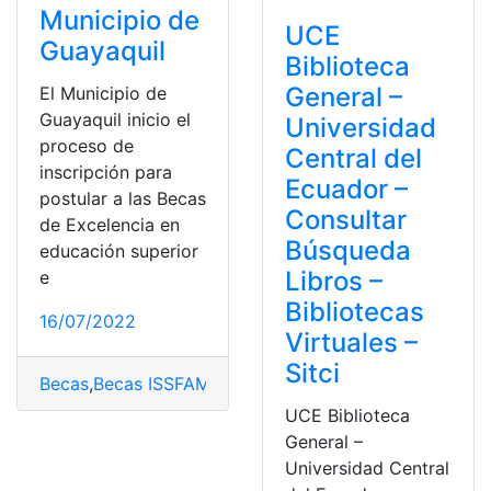
Municipio de
UCE
Guayaquil
Biblioteca
General –
El Municipio de
Guayaquil inicio el
Universidad
proceso de
Central del
inscripción para
Ecuador –
postular a las Becas
Consultar
de Excelencia en
Búsqueda
educación superior
Libros –
e
Bibliotecas
16/07/2022
Virtuales –
Sitci
Becas
,
Becas ISSFAM
,
becas y cursos
,
Bibliotecas
,
Chrom
UCE Biblioteca
General –
Universidad Central