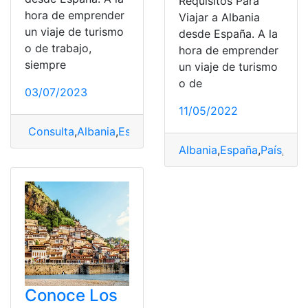
Requisitos Para
hora de emprender
Viajar a Albania
un viaje de turismo
desde España. A la
o de trabajo,
hora de emprender
siempre
un viaje de turismo
o de
03/07/2023
11/05/2022
Consulta
,
Albania
,
España
,
Pasos y requisitos
,
Requisito
Albania
,
España
,
País
,
Requ
Conoce Los