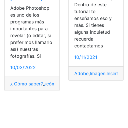
Dentro de este
Adobe Photoshop
tutorial te
es uno de los
enseñamos eso y
programas más
más. Si tienes
importantes para
alguna inquietud
revelar (o editar, si
recuerda
preferimos llamarlo
contactarnos
así) nuestras
fotografías. Si
10/11/2021
10/03/2022
Adobe
,
Imagen
,
Insertar u
¿ Cómo saber?
,
¿cómo lo hago?
,
Adobe
,
fotógrafo
,
impr