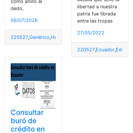
como anillo al
libertad a nuestra
dedo,
patria fue librada
09/07/2026
entre las tropas
27/05/2022
220527
,
Genérico
,
Homoclave
,
RFC
,
SAT
,
sin entrar
220527
,
Ecuador
,
Educac
Consultar
buró de
crédito en