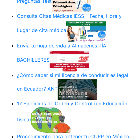
Preguntas Test
Consulta Citas Médicas IESS – Fecha, Hora y
Lugar de cita médica
Envía tu hoja de vida a Almacenes TÍA
BACHILLERES
¿Cómo saber si mi licencia de conducir es legal
en Ecuador? ANT
17 Ejercicios de Orden y Control (en Educación
física)
Procedimiento para obtener tu CURP en México