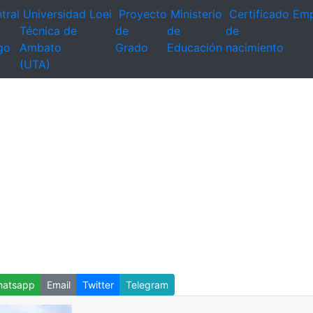
tral
Universidad
Loei
Proyecto
Ministerio
Certificado
Emp
Técnica de
de
de
de
go
Ambato
Grado
Educación
nacimiento
(UTA)
atsapp
Email
Twitter
Telegram