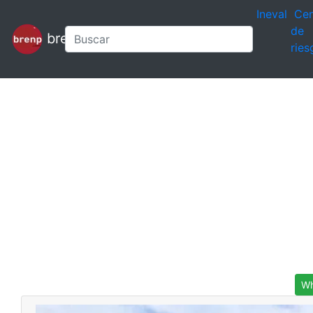
Ineval
Cen
de
brenp
ries
Wh