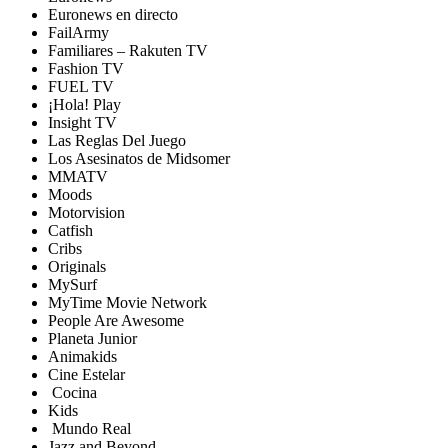
Euronews en directo
FailArmy
Familiares – Rakuten TV
Fashion TV
FUEL TV
¡Hola! Play
Insight TV
Las Reglas Del Juego
Los Asesinatos de Midsomer
MMATV
Moods
Motorvision
Catfish
Cribs
Originals
MySurf
MyTime Movie Network
People Are Awesome
Planeta Junior
Animakids
Cine Estelar
Cocina
Kids
Mundo Real
Jazz and Beyond