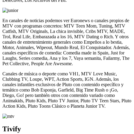
Detectives, Los Archivos del FBI.
En canales de noticias podemos ver Euronews o canales propios de
MTV con programas concretos: MTV Teen Mom, Tuning, MTV
Catfish, MTV Originals, La chica invisible, Cribs MTV, MADE,
Trol, Real Life, Embarazada a los 16, MTV Dating o Rich. Y otros
canales de entretenimiento generales como Empeños a lo bestia,
Motor, Animales, Wipeout, Mundo Real, El Conquistador. Además,
canales específicos de comedia: Comedia made in Spain, Just for
Laughs, Series comedia, Ana y los 7, Vaya semanita, Failarmy, The
Pet Collective, People Are Awesome.
Canales de música o deporte como VH1, MTV Love Music,
Clubbing TV, Loupe, WPT, Action Sports, IGN. Además, los
canales infantiles exclusivos de Pluto con contenido específico y
temático como Bob Esponja, Garfield, Big Time Rush o ¡Go,
Diego, Go! pero también otros con contenido variado como
Animakids, Pluto Kids, Pluto TV Junior, Pluto TV Teen Stars, Pluto
Action Kids, Pluto Toons Clásico o Planeta Junior TV.
Tivify