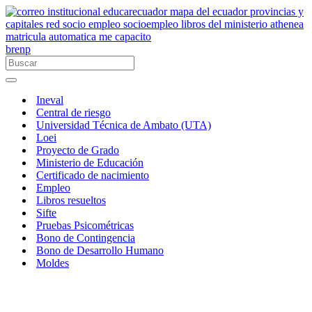
brenp
Ineval
Central de riesgo
Universidad Técnica de Ambato (UTA)
Loei
Proyecto de Grado
Ministerio de Educación
Certificado de nacimiento
Empleo
Libros resueltos
Sifte
Pruebas Psicométricas
Bono de Contingencia
Bono de Desarrollo Humano
Moldes