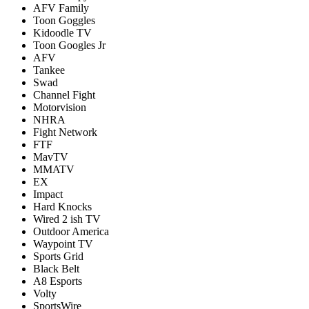
AFV Family
Toon Goggles
Kidoodle TV
Toon Googles Jr
AFV
Tankee
Swad
Channel Fight
Motorvision
NHRA
Fight Network
FTF
MavTV
MMATV
EX
Impact
Hard Knocks
Wired 2 ish TV
Outdoor America
Waypoint TV
Sports Grid
Black Belt
A8 Esports
Volty
SportsWire