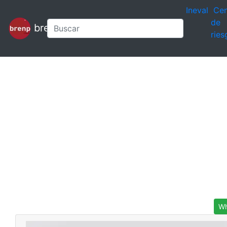
Ineval
Cen
de
brenp
ries
Wh