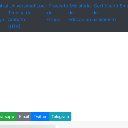
tral
Universidad
Loei
Proyecto
Ministerio
Certificado
Emp
Técnica de
de
de
de
go
Ambato
Grado
Educación
nacimiento
(UTA)
atsapp
Email
Twitter
Telegram