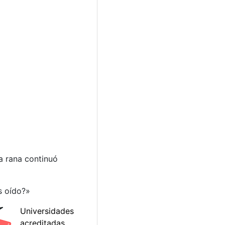
a rana continuó
s oído?»