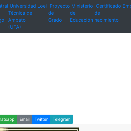
tral
Universidad
Loei
Proyecto
Ministerio
Certificado
Emp
Técnica de
de
de
de
go
Ambato
Grado
Educación
nacimiento
(UTA)
atsapp
Email
Twitter
Telegram