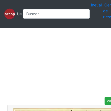
Ineval
Cen
de
brenp
ries
Wh