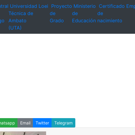
tral
Universidad
Loei
Proyecto
Ministerio
Certificado
Emp
Técnica de
de
de
de
go
Ambato
Grado
Educación
nacimiento
(UTA)
atsapp
Email
Twitter
Telegram