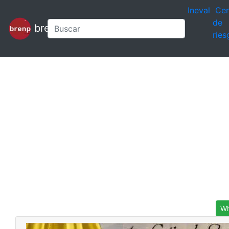
Ineval
Cen
de
brenp
ries
Wh