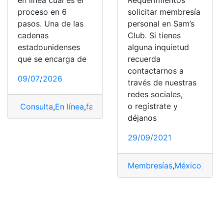
Requerimientos
proceso en 6
solicitar membresía
pasos. Una de las
personal en Sam’s
cadenas
Club. Si tienes
estadounidenses
alguna inquietud
que se encarga de
recuerda
contactarnos a
09/07/2026
través de nuestras
redes sociales,
o regístrate y
Consulta
,
En línea
,
facturación
,
Facturación Sams
,
Paso
déjanos
29/09/2021
Membresías
,
México
,
Pers