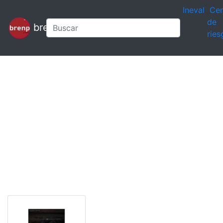
Ineval
Cen
de
brenp
ries