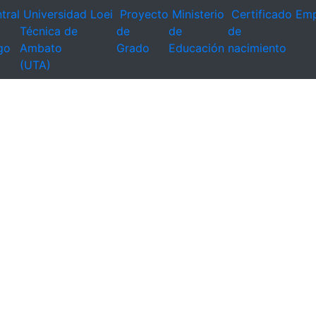
tral
Universidad
Loei
Proyecto
Ministerio
Certificado
Emp
Técnica de
de
de
de
go
Ambato
Grado
Educación
nacimiento
(UTA)