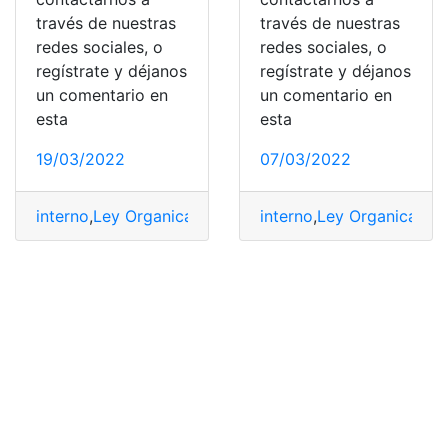
través de nuestras
través de nuestras
redes sociales, o
redes sociales, o
regístrate y déjanos
regístrate y déjanos
un comentario en
un comentario en
esta
esta
19/03/2022
07/03/2022
interno
,
Ley Organica
,
Reglamento
interno
,
Reglamentos
,
Ley Organica
,
tributa
,
Reg