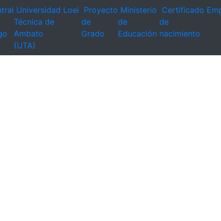
tral
Universidad
Loei
Proyecto
Ministerio
Certificado
Emp
Técnica de
de
de
de
go
Ambato
Grado
Educación
nacimiento
(UTA)