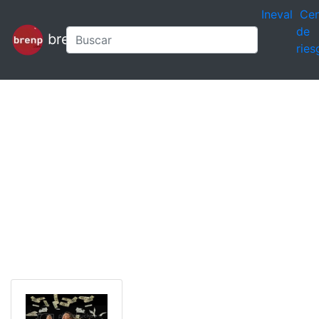
Ineval
Cen
de
brenp
ries