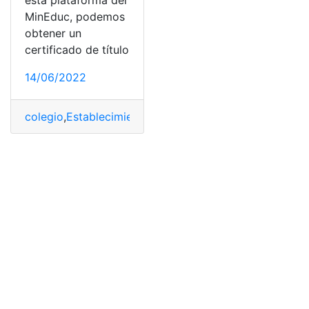
esta plataforma del
MinEduc, podemos
obtener un
certificado de título
14/06/2022
colegio
,
Establecimientos
,
Graduados
,
graduó
,
platafor