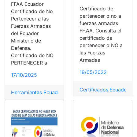
FFAA Ecuador
Certificado de
Certificado de No
pertenecer o no a
Pertenecer a las
fuerzas armadas
Fuerzas Armadas
FF.AA. Consulta el
del Ecuador
certificado de
Ministerio de
pertenecer o NO a
Defensa.
las Fuerzas
Certificado de NO
Armadas
PERTENECER a
19/05/2022
17/10/2025
Certificados
,
Ecuador
,
FF
Herramientas Ecuador
,
Mnisterio de Defensa
,
top1
,
top2