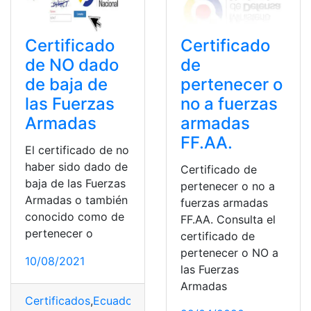
Certificado
Certificado
de NO dado
de
de baja de
pertenecer o
las Fuerzas
no a fuerzas
Armadas
armadas
FF.AA.
El certificado de no
haber sido dado de
Certificado de
baja de las Fuerzas
pertenecer o no a
Armadas o también
fuerzas armadas
conocido como de
FF.AA. Consulta el
pertenecer o
certificado de
pertenecer o NO a
10/08/2021
las Fuerzas
Armadas
Certificados
,
Ecuador
,
fuerzas armadas