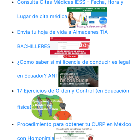
Consulta Citas Médicas IESS – Fecha, Hora y
Lugar de cita médica
Envía tu hoja de vida a Almacenes TÍA
BACHILLERES
¿Cómo saber si mi licencia de conducir es legal
en Ecuador? ANT
17 Ejercicios de Orden y Control (en Educación
física)
Procedimiento para obtener tu CURP en México
con Homonimia