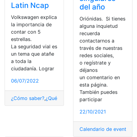
Latin Ncap
del año
Volkswagen explica
Oriónidas. Si tienes
la importancia de
alguna inquietud
contar con 5
recuerda
estrellas.
contactarnos a
La seguridad vial es
través de nuestras
un tema que atañe
redes sociales,
a toda la
o regístrate y
ciudadanía. Lograr
déjanos
un comentario en
06/07/2022
esta página.
También puedes
¿Cómo saber?
,
¿Qué es?
,
Consultas
,
importancia
,
Tecnol
participar
22/10/2021
Calendario de eventos
,
E