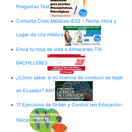
Preguntas Test
Consulta Citas Médicas IESS – Fecha, Hora y
Lugar de cita médica
Envía tu hoja de vida a Almacenes TÍA
BACHILLERES
¿Cómo saber si mi licencia de conducir es legal
en Ecuador? ANT
17 Ejercicios de Orden y Control (en Educación
física)