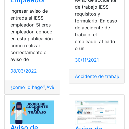
Aviso de accidente
de trabajo IESS
Ingresar aviso de
requisitos y
entrada al IESS
formulario. En caso
empleador. Si eres
de accidente de
empleador, conoce
trabajo, el
en esta publicación
empleado, afiliado
como realizar
o un
correctamente el
aviso de
30/11/2021
08/03/2022
Accidente de trabajo
,
Avi
¿cómo lo hago?
,
Aviso de entrada
,
Consultas
,
Ecuador
,
H
Aviso de