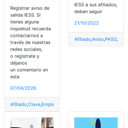
IESS a sus afiliados,
Registrar aviso de
deben seguir
salida IESS. Si
tienes alguna
21/10/2022
inquietud recuerda
contactarnos a
Afiliado
,
Aviso
,
PASO
,
regi
través de nuestras
redes sociales,
o regístrate y
déjanos
un comentario en
esta
07/04/2026
Afiliado
,
Clave
,
Empleado
,
IESS
,
patronal
,
registrar
,
Requis