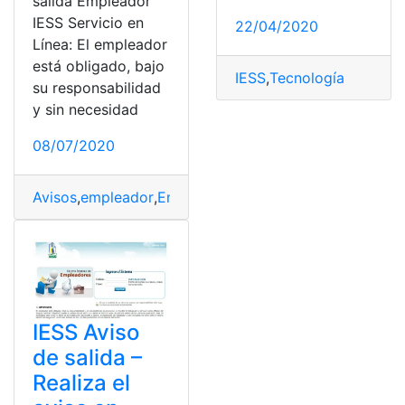
salida Empleador
IESS Servicio en
22/04/2020
Línea: El empleador
está obligado, bajo
IESS
,
Tecnología
su responsabilidad
y sin necesidad
08/07/2020
Avisos
,
empleador
,
Empleo
,
IESS
,
top2
IESS Aviso
de salida –
Realiza el