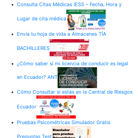
Consulta Citas Médicas IESS – Fecha, Hora y
Lugar de cita médica
Envía tu hoja de vida a Almacenes TÍA
BACHILLERES
¿Cómo saber si mi licencia de conducir es legal
en Ecuador? ANT
Cómo Consultar si estás en la Central de Riesgos
Ecuador
Pruebas Psicométricas Simulador Gratis
Preguntas Test