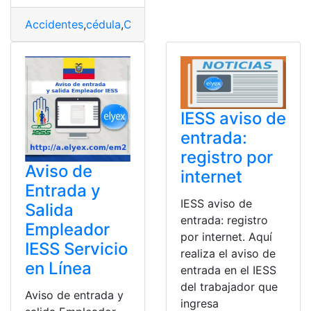
Accidentes
,
cédula
,
Cédula de identidad
,
Datos
,
Formular
IESS aviso de
entrada:
registro por
Aviso de
internet
Entrada y
IESS aviso de
Salida
entrada: registro
Empleador
por internet. Aquí
IESS Servicio
realiza el aviso de
en Línea
entrada en el IESS
del trabajador que
Aviso de entrada y
ingresa