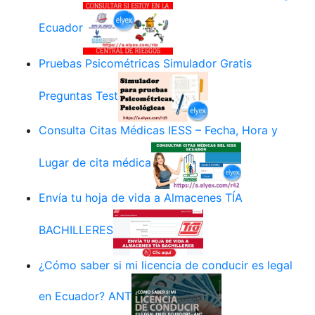
Ecuador
Pruebas Psicométricas Simulador Gratis
Preguntas Test
Consulta Citas Médicas IESS – Fecha, Hora y
Lugar de cita médica
Envía tu hoja de vida a Almacenes TÍA
BACHILLERES
¿Cómo saber si mi licencia de conducir es legal
en Ecuador? ANT