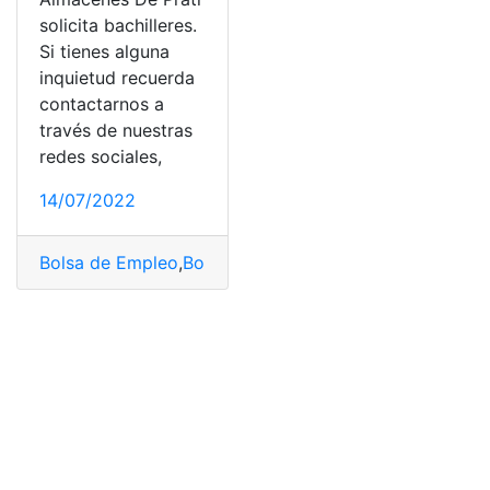
solicita bachilleres.
Si tienes alguna
inquietud recuerda
contactarnos a
través de nuestras
redes sociales,
14/07/2022
Bolsa de Empleo
,
Bolsa de empleo Guayaquil
,
Bolsa de