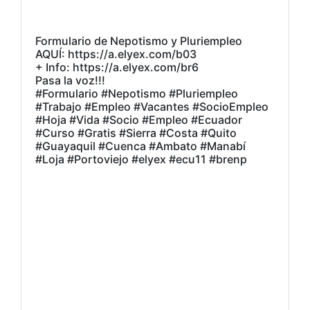
Formulario de Nepotismo y Pluriempleo
AQUÍ: https://a.elyex.com/b03
+ Info: https://a.elyex.com/br6
Pasa la voz!!!
#Formulario #Nepotismo #Pluriempleo
#Trabajo #Empleo #Vacantes #SocioEmpleo
#Hoja #Vida #Socio #Empleo #Ecuador
#Curso #Gratis #Sierra #Costa #Quito
#Guayaquil #Cuenca #Ambato #Manabí
#Loja #Portoviejo #elyex #ecu11 #brenp